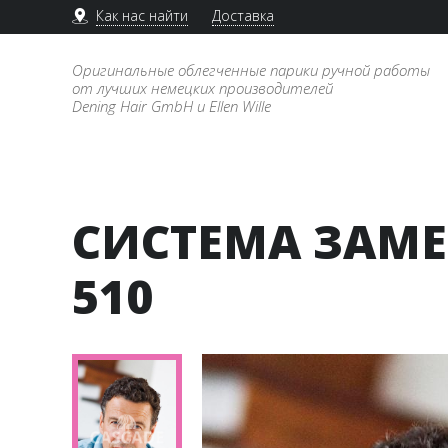
Как нас найти
Доставка
Оригинальные облегченные парики ручной работы
от лучших немецких производителей
Dening Hair GmbH и Ellen Wille
СИСТЕМА ЗАМЕ
510