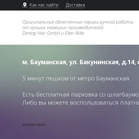
Как нас найти
Доставка
Оригинальные облегченные парики ручной работы
от лучших немецких производителей
Dening Hair GmbH и Ellen Wille
м. Бауманская, ул. Бакунинская, д.14, 
5 минут пешком от метро Бауманская.
Есть бесплатная парковка со шлагбаумо
Либо вы можете воспользоваться платн
загрузка карты...