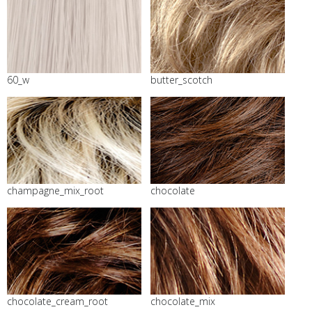
60_w
butter_scotch
champagne_mix_root
chocolate
chocolate_cream_root
chocolate_mix