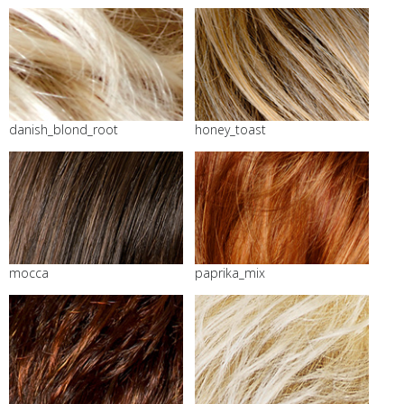
danish_blond_root
honey_toast
mocca
paprika_mix