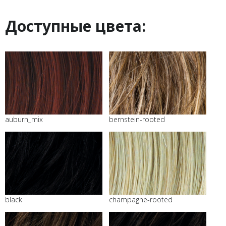
Доступные цвета:
auburn_mix
bernstein-rooted
black
champagne-rooted