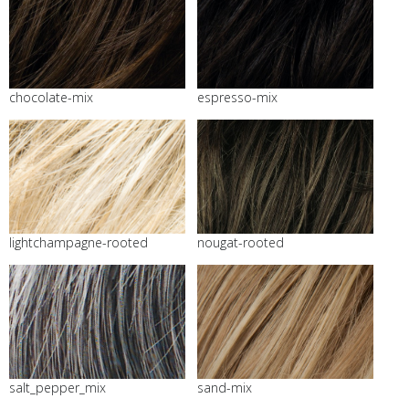
chocolate-mix
espresso-mix
lightchampagne-rooted
nougat-rooted
salt_pepper_mix
sand-mix