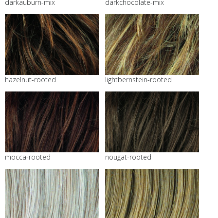
darkauburn-mix
darkchocolate-mix
hazelnut-rooted
lightbernstein-rooted
mocca-rooted
nougat-rooted