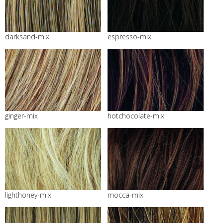
darksand-mix
espresso-mix
ginger-mix
hotchocolate-mix
lighthoney-mix
mocca-mix