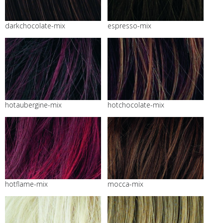
darkchocolate-mix
espresso-mix
hotaubergine-mix
hotchocolate-mix
hotflame-mix
mocca-mix